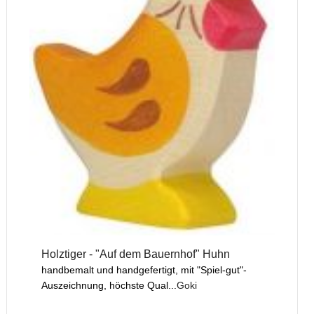
Holztiger - "Auf dem Bauernhof" Huhn
handbemalt und handgefertigt, mit "Spiel-gut"-
Auszeichnung, höchste Qual...
Goki