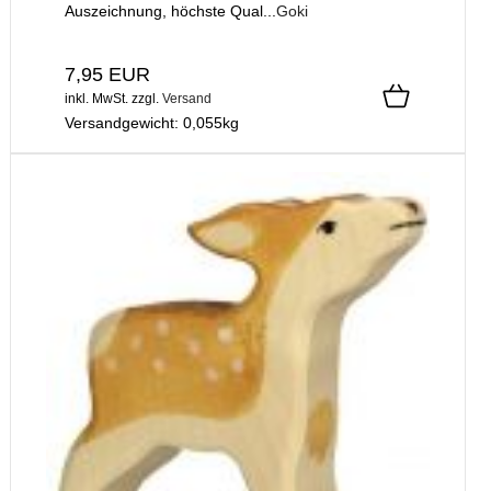
Auszeichnung, höchste Qual...
Goki
7,95 EUR
inkl. MwSt.
zzgl.
Versand
Versandgewicht:
0,055
kg