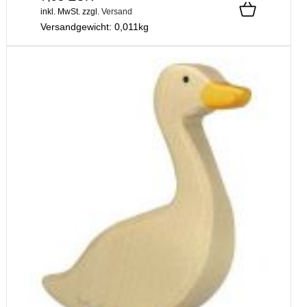
inkl. MwSt.
zzgl.
Versand
Versandgewicht:
0,011
kg