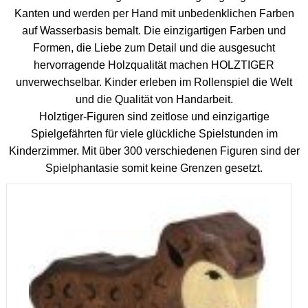
Kanten und werden per Hand mit unbedenklichen Farben
auf Wasserbasis bemalt. Die einzigartigen Farben und
Formen, die Liebe zum Detail und die ausgesucht
hervorragende Holzqualität machen HOLZTIGER
unverwechselbar. Kinder erleben im Rollenspiel die Welt
und die Qualität von Handarbeit.
Holztiger-Figuren sind zeitlose und einzigartige
Spielgefährten für viele glückliche Spielstunden im
Kinderzimmer. Mit über 300 verschiedenen Figuren sind der
Spielphantasie somit keine Grenzen gesetzt.