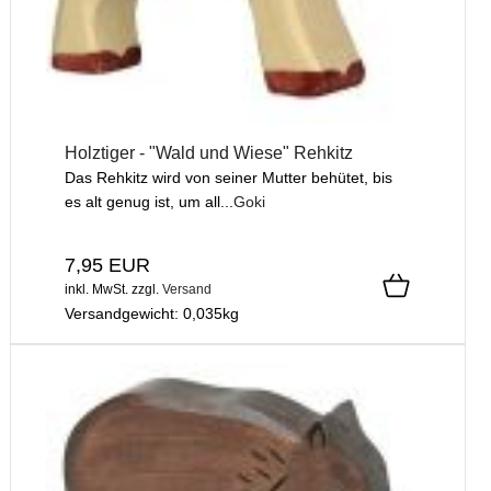
Holztiger - "Wald und Wiese" Rehkitz
Das Rehkitz wird von seiner Mutter behütet, bis
es alt genug ist, um all...
Goki
7,95 EUR
inkl. MwSt.
zzgl.
Versand
Versandgewicht:
0,035
kg