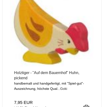
Holztiger - "Auf dem Bauernhof" Huhn,
pickend
handbemalt und handgefertigt, mit "Spiel-gut"-
Auszeichnung, höchste Qual...
Goki
7,95 EUR