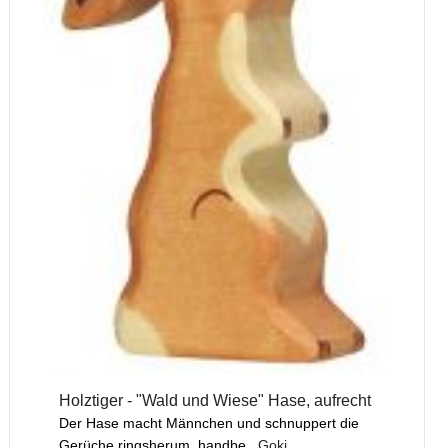
Holztiger - "Wald und Wiese" Hase, aufrecht
Der Hase macht Männchen und schnuppert die
Gerüche ringsherum. handbe...
Goki