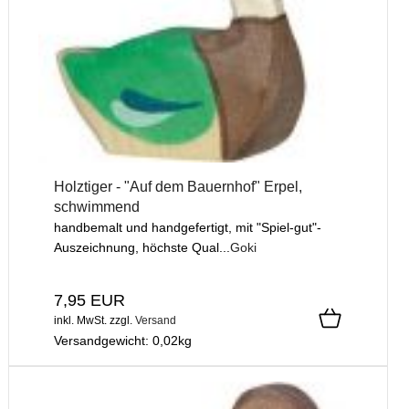
Holztiger - "Auf dem Bauernhof" Erpel,
schwimmend
handbemalt und handgefertigt, mit "Spiel-gut"-
Auszeichnung, höchste Qual...
Goki
7,95 EUR
inkl. MwSt.
zzgl.
Versand
Versandgewicht:
0,02
kg