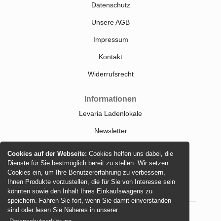
Datenschutz
Unsere AGB
Impressum
Kontakt
Widerrufsrecht
Informationen
Levaria Ladenlokale
Newsletter
Größentabellen
Cookies auf der Webseite:
Cookies helfen uns dabei, die
Dienste für Sie bestmöglich bereit zu stellen. Wir setzen
Sitemap
Cookies ein, um Ihre Benutzererfahrung zu verbessern,
Ihnen Produkte vorzustellen, die für Sie von Interesse sein
könnten sowie den Inhalt Ihres Einkaufswagens zu
speichern. Fahren Sie fort, wenn Sie damit einverstanden
sind oder lesen Sie Näheres in unserer