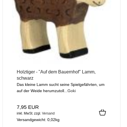
Holztiger - "Auf dem Bauernhof" Lamm,
schwarz
Das kleine Lamm sucht seine Spielgefährten, um
auf der Weide herumzutoll...
Goki
7,95 EUR
inkl. MwSt.
zzgl.
Versand
Versandgewicht:
0,02
kg