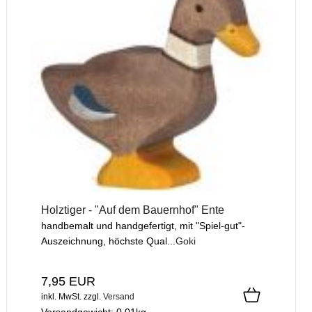
Holztiger - "Auf dem Bauernhof" Ente
handbemalt und handgefertigt, mit "Spiel-gut"-
Auszeichnung, höchste Qual...
Goki
7,95 EUR
inkl. MwSt.
zzgl.
Versand