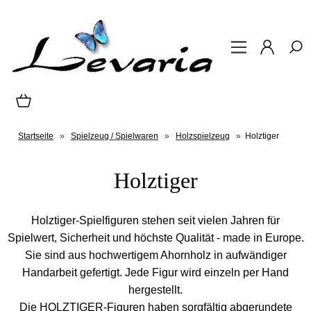
Startseite
»
Spielzeug / Spielwaren
»
Holzspielzeug
»
Holztiger
Holztiger
Holztiger-Spielfiguren stehen seit vielen Jahren für
Spielwert, Sicherheit und höchste Qualität - made in Europe.
Sie sind aus hochwertigem Ahornholz in aufwändiger
Handarbeit gefertigt. Jede Figur wird einzeln per Hand
hergestellt.
Die HOLZTIGER-Figuren haben sorgfältig abgerundete