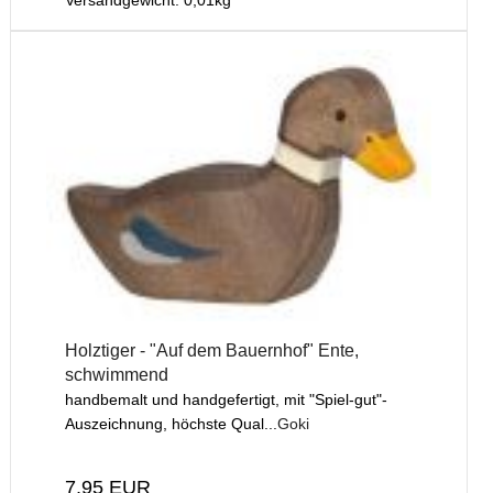
Versandgewicht:
0,01
kg
Holztiger - "Auf dem Bauernhof" Ente,
schwimmend
handbemalt und handgefertigt, mit "Spiel-gut"-
Auszeichnung, höchste Qual...
Goki
7,95 EUR