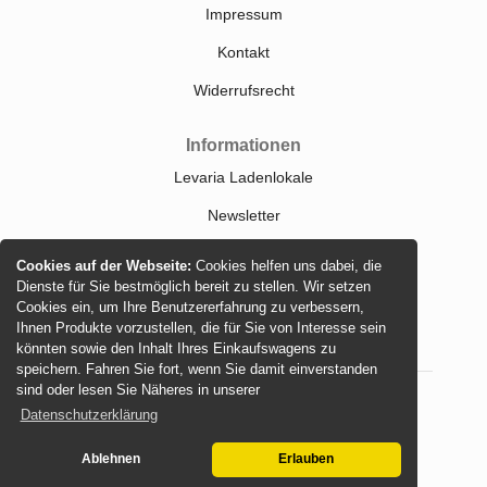
Impressum
Kontakt
Widerrufsrecht
Informationen
Levaria Ladenlokale
Newsletter
Größentabellen
Cookies auf der Webseite:
Cookies helfen uns dabei, die
Dienste für Sie bestmöglich bereit zu stellen. Wir setzen
Sitemap
Cookies ein, um Ihre Benutzererfahrung zu verbessern,
Ihnen Produkte vorzustellen, die für Sie von Interesse sein
könnten sowie den Inhalt Ihres Einkaufswagens zu
speichern. Fahren Sie fort, wenn Sie damit einverstanden
sind oder lesen Sie Näheres in unserer
Datenschutzerklärung
© 2026 -
Levaria
Ablehnen
Erlauben