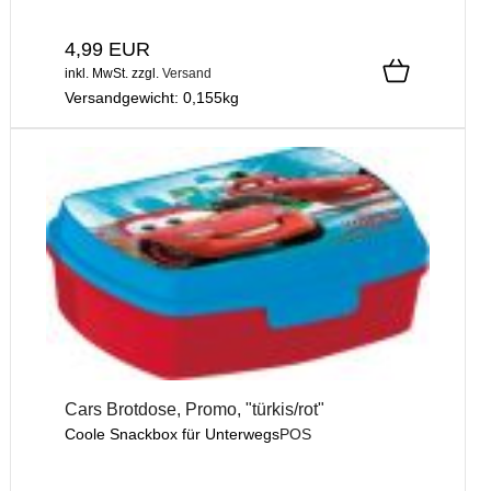
4,99 EUR
inkl. MwSt.
zzgl.
Versand
Versandgewicht:
0,155
kg
Cars Brotdose, Promo, "türkis/rot"
Coole Snackbox für Unterwegs
POS