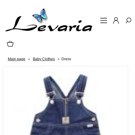
Main page
»
Baby Clothes
»
Dress